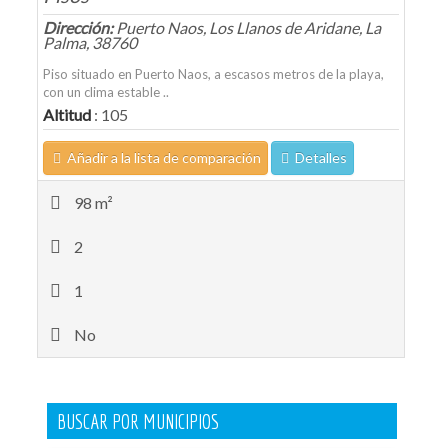
Dirección:
Puerto Naos, Los Llanos de Aridane, La
Palma, 38760
Piso situado en Puerto Naos, a escasos metros de la playa,
con un clima estable ..
Altitud
: 105
Añadir a la lista de comparación
Detalles
98 m²
2
1
No
BUSCAR POR MUNICIPIOS