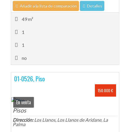
Añadir a la lista de comparación
Detalles
49 m²
1
1
no
01-0526, Piso
150.000 €
En venta
Pisos
Dirección:
Los Llanos, Los Llanos de Aridane, La
Palma