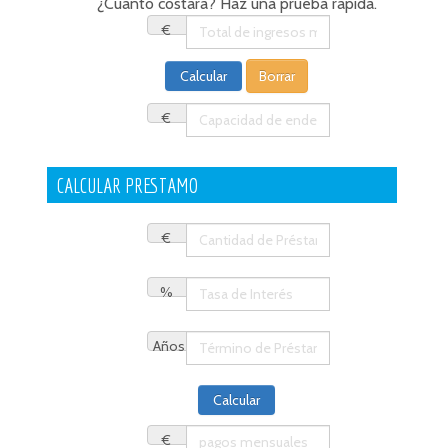
¿Cuanto costara? Haz una prueba rápida.
€
€
CALCULAR PRESTAMO
€
%
Años
€