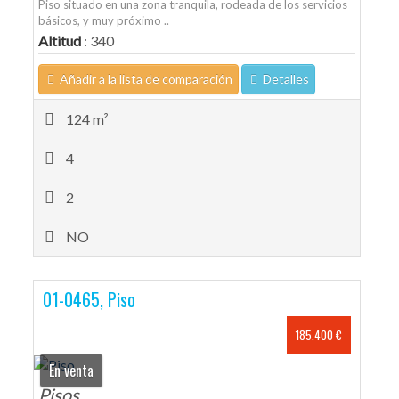
Piso situado en una zona tranquila, rodeada de los servicios
básicos, y muy próximo ..
Altitud
: 340
Añadir a la lista de comparación
Detalles
124 m²
4
2
NO
01-0465, Piso
185.400 €
En venta
Pisos