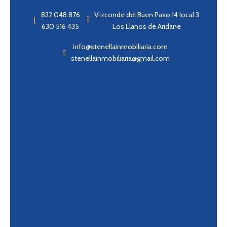
822 048 876
Vizconde del Buen Paso 14 local 3
630 516 435
Los Llanos de Aridane
info@stenellainmobiliaria.com
stenellainmobiliaria@gmail.com