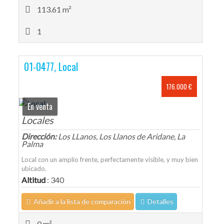
113.61 m²
1
01-0477, Local
176.000 €
En venta
Locales
Dirección:
Los LLanos, Los Llanos de Aridane, La
Palma
Local con un amplio frente, perfectamente visible, y muy bien
ubicado.
Altitud
: 340
Añadir a la lista de comparación
Detalles
0 m²