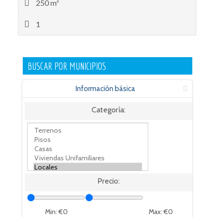
250 m²
1
BUSCAR POR MUNICIPIOS
Información básica
Categoría:
Precio:
Min: €
0
Max: €
0